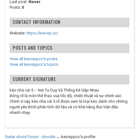
Last post:
Never
Posts:
0
CONTACT INFORMATION
Website:
https://keovip.cc/
POSTS AND TOPICS
View all keovippcc's posts
View all keovippcc's topics
CURRENT SIGNATURE
kèo nhà cái 5 – Nơi Tư Duy Và Thống Kê Gặp Nhau
Bóng rổ là môn thể thao của tốc độ, chiến thuật và sự chính xác.
Chính vì vậy, kèo nhà cái 5 rổ được xem là loại kèo dành cho những
người yêu thích phân tích dữ liệu và có khả năng đọc trận đấu
nhanh nhạy.
Guitar chord forum - chordie
→
keovippcc's profile