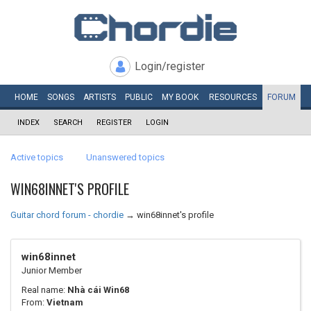
Login/register
HOME
SONGS
ARTISTS
PUBLIC
MY
BOOK
RESOURCES
FORUM
INDEX
SEARCH
REGISTER
LOGIN
Active topics
Unanswered topics
WIN68INNET'S PROFILE
Guitar chord forum - chordie
→
win68innet's profile
win68innet
Junior Member
Real name:
Nhà cái Win68
From:
Vietnam