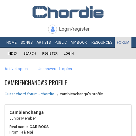
Login/register
HOME
SONGS
ARTISTS
PUBLIC
MY
BOOK
RESOURCES
FORUM
INDEX
SEARCH
REGISTER
LOGIN
Active topics
Unanswered topics
CAMBIENCHANGA'S PROFILE
Guitar chord forum - chordie
→
cambienchanga's profile
cambienchanga
Junior Member
Real name:
CAR BOSS
From:
Hà Nội