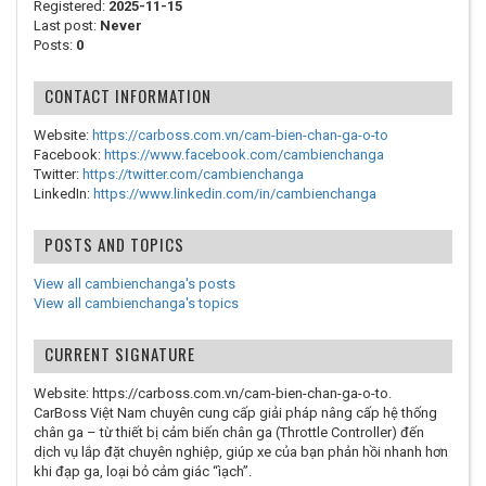
Registered:
2025-11-15
Last post:
Never
Posts:
0
CONTACT INFORMATION
Website:
https://carboss.com.vn/cam-bien-chan-ga-o-to
Facebook:
https://www.facebook.com/cambienchanga
Twitter:
https://twitter.com/cambienchanga
LinkedIn:
https://www.linkedin.com/in/cambienchanga
POSTS AND TOPICS
View all cambienchanga's posts
View all cambienchanga's topics
CURRENT SIGNATURE
Website: https://carboss.com.vn/cam-bien-chan-ga-o-to.
CarBoss Việt Nam chuyên cung cấp giải pháp nâng cấp hệ thống
chân ga – từ thiết bị cảm biến chân ga (Throttle Controller) đến
dịch vụ lắp đặt chuyên nghiệp, giúp xe của bạn phản hồi nhanh hơn
khi đạp ga, loại bỏ cảm giác “ìạch”.