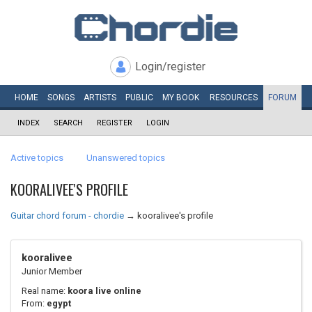
Login/register
HOME
SONGS
ARTISTS
PUBLIC
MY
BOOK
RESOURCES
FORUM
INDEX
SEARCH
REGISTER
LOGIN
Active topics
Unanswered topics
KOORALIVEE'S PROFILE
Guitar chord forum - chordie
→
kooralivee's profile
kooralivee
Junior Member
Real name:
koora live online
From:
egypt