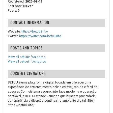
Registered:
2026-01-19
Last post:
Never
Posts:
0
CONTACT INFORMATION
Website:
https://betuu.info/
Twitter:
https://twitter.com/betuuinfo
POSTS AND TOPICS
View all betuuinfo's posts
View all betuuinfo's topics
CURRENT SIGNATURE
BETUU é uma plataforma digital focada em oferecer uma
experiência de entretenimento online estável, rápida e fácil de
acessar. Com sistema seguro, interface moderna e operação
confiável, a BETUU atende usuários que buscam praticidade,
transparência e diversão contínua no ambiente digital. Site:
https://betuu.info/