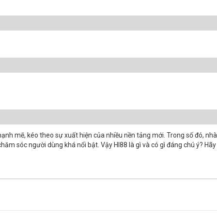
mạnh mẽ, kéo theo sự xuất hiện của nhiều nền tảng mới. Trong số đó, nhà 
m sóc người dùng khá nổi bật. Vậy HI88 là gì và có gì đáng chú ý? Hãy cù