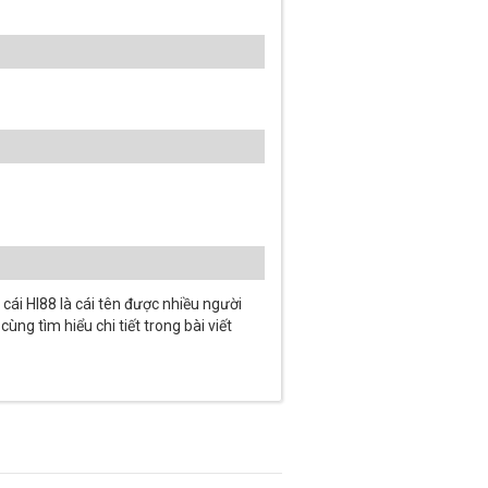
cái HI88 là cái tên được nhiều người
ng tìm hiểu chi tiết trong bài viết