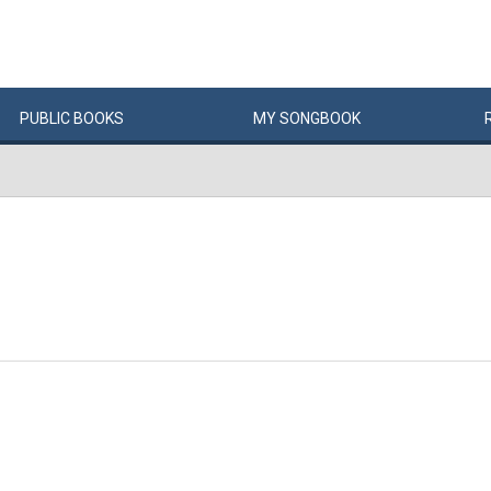
PUBLIC
BOOKS
MY
SONG
BOOK