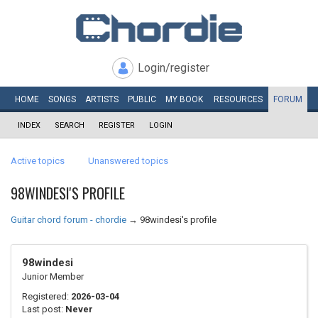
Login/register
HOME
SONGS
ARTISTS
PUBLIC
MY
BOOK
RESOURCES
FORUM
INDEX
SEARCH
REGISTER
LOGIN
Active topics
Unanswered topics
98WINDESI'S PROFILE
Guitar chord forum - chordie
→
98windesi's profile
98windesi
Junior Member
Registered:
2026-03-04
Last post:
Never