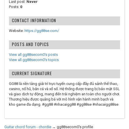
Last post:
Never
Posts:
0
CONTACT INFORMATION
Website:
https://gg88se.com/
POSTS AND TOPICS
View all gg88secom0's posts
View all gg88secom0's topics
CURRENT SIGNATURE
GG88 là nền tảng giải trí trực tuyến cung cấp đầy đủ sảnh thể thao,
casino, nổ hũ, bắn cá và xổ số. Hệ thống được trang bị bảo mật SSL
và giao dịch tự động, mang đến trải nghiệm an toàn cho người chơi.
Thương hiệu được quảng bá với mô hình vận hành minh bạch và
kho game đa dạng. #gg88 #nhacaigg88 #gg88se #nhacaigg88se
Guitar chord forum - chordie
→
gg88secom0's profile