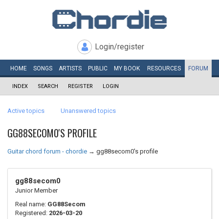
Login/register
HOME
SONGS
ARTISTS
PUBLIC
MY
BOOK
RESOURCES
FORUM
INDEX
SEARCH
REGISTER
LOGIN
Active topics
Unanswered topics
GG88SECOM0'S PROFILE
Guitar chord forum - chordie
→
gg88secom0's profile
gg88secom0
Junior Member
Real name:
GG88Secom
Registered:
2026-03-20