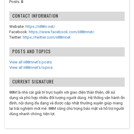
Posts:
0
CONTACT INFORMATION
Website:
https://ii88m.net/
Facebook:
https://www.facebook.com/ii88mnet/
Twitter:
https://twitter.com/ii88mnet
POSTS AND TOPICS
View all ii88mnet's posts
View all ii88mnet's topics
CURRENT SIGNATURE
88M là nhà cái giải trí trực tuyến với giao diện thân thiện, dễ sử
dụng và phù hợp nhiều đối tượng người dùng. Hệ thống vận hành ổn
định, nội dung đa dạng và được cập nhật thường xuyên giúp mang
lại trải nghiệm mới mẻ. 88M cũng chú trọng bảo mật và hỗ trợ người
dùng nhanh chóng, tiện lợi.