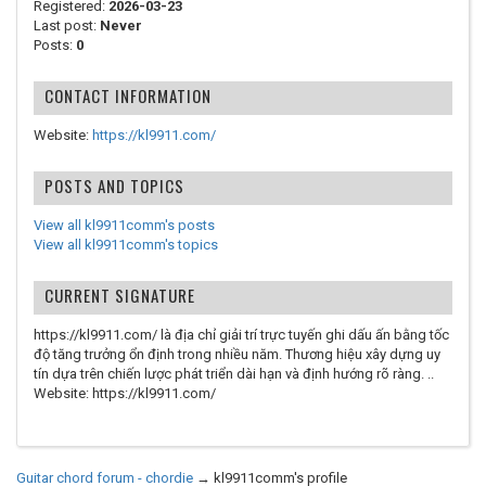
Registered:
2026-03-23
Last post:
Never
Posts:
0
CONTACT INFORMATION
Website:
https://kl9911.com/
POSTS AND TOPICS
View all kl9911comm's posts
View all kl9911comm's topics
CURRENT SIGNATURE
https://kl9911.com/ là địa chỉ giải trí trực tuyến ghi dấu ấn bằng tốc
độ tăng trưởng ổn định trong nhiều năm. Thương hiệu xây dựng uy
tín dựa trên chiến lược phát triển dài hạn và định hướng rõ ràng. ..
Website: https://kl9911.com/
Guitar chord forum - chordie
→
kl9911comm's profile