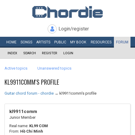
Login/register
HOME
SONGS
ARTISTS
PUBLIC
MY
BOOK
RESOURCES
FORUM
INDEX
SEARCH
REGISTER
LOGIN
Active topics
Unanswered topics
KL9911COMM'S PROFILE
Guitar chord forum - chordie
→
kl9911comm's profile
kl9911comm
Junior Member
Real name:
KL99 COM
From:
Hồ Chí Minh