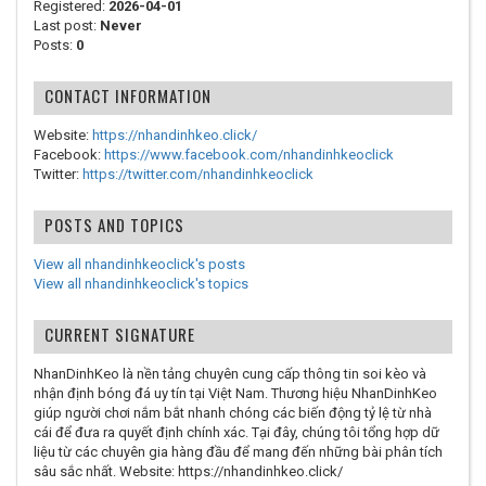
Registered:
2026-04-01
Last post:
Never
Posts:
0
CONTACT INFORMATION
Website:
https://nhandinhkeo.click/
Facebook:
https://www.facebook.com/nhandinhkeoclick
Twitter:
https://twitter.com/nhandinhkeoclick
POSTS AND TOPICS
View all nhandinhkeoclick's posts
View all nhandinhkeoclick's topics
CURRENT SIGNATURE
NhanDinhKeo là nền tảng chuyên cung cấp thông tin soi kèo và
nhận định bóng đá uy tín tại Việt Nam. Thương hiệu NhanDinhKeo
giúp người chơi nắm bắt nhanh chóng các biến động tỷ lệ từ nhà
cái để đưa ra quyết định chính xác. Tại đây, chúng tôi tổng hợp dữ
liệu từ các chuyên gia hàng đầu để mang đến những bài phân tích
sâu sắc nhất. Website: https://nhandinhkeo.click/