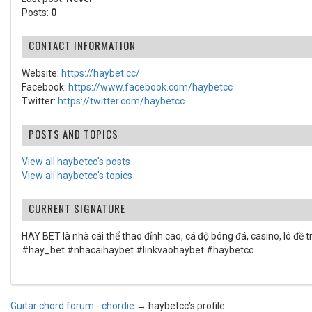
Posts:
0
CONTACT INFORMATION
Website:
https://haybet.cc/
Facebook:
https://www.facebook.com/haybetcc
Twitter:
https://twitter.com/haybetcc
POSTS AND TOPICS
View all haybetcc's posts
View all haybetcc's topics
CURRENT SIGNATURE
HAY BET là nhà cái thể thao đỉnh cao, cá độ bóng đá, casino, lô đề
#hay_bet #nhacaihaybet #linkvaohaybet #haybetcc
Guitar chord forum - chordie
→
haybetcc's profile