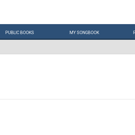
PUBLIC
BOOKS
MY
SONG
BOOK