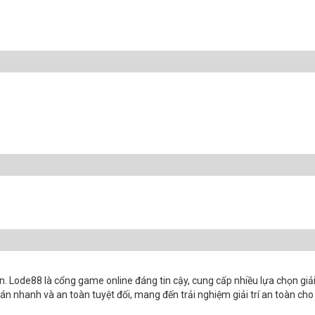
n. Lode88 là cổng game online đáng tin cậy, cung cấp nhiều lựa chọn giải 
án nhanh và an toàn tuyệt đối, mang đến trải nghiệm giải trí an toàn cho