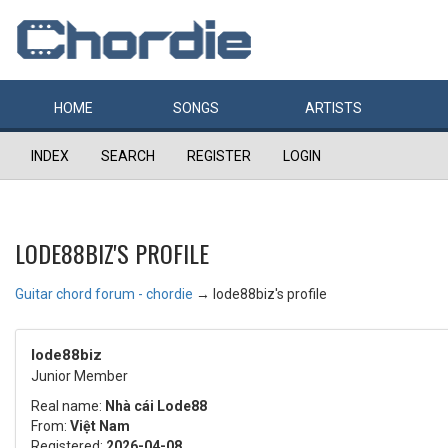
HOME
SONGS
ARTISTS
INDEX
SEARCH
REGISTER
LOGIN
LODE88BIZ'S PROFILE
Guitar chord forum - chordie
→
lode88biz's profile
lode88biz
Junior Member
Real name:
Nhà cái Lode88
From:
Việt Nam
Registered:
2026-04-08