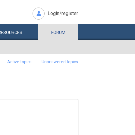
Login/register
RESOURCES
FORUM
Active topics
Unanswered topics