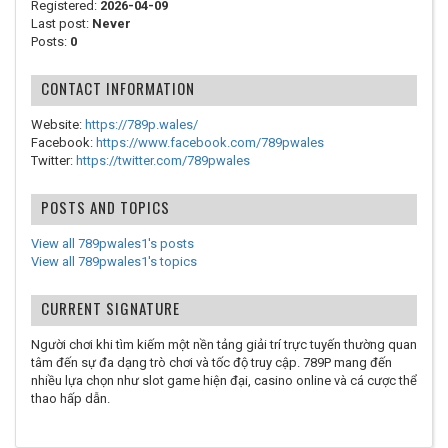
Registered:
2026-04-09
Last post:
Never
Posts:
0
CONTACT INFORMATION
Website:
https://789p.wales/
Facebook:
https://www.facebook.com/789pwales
Twitter:
https://twitter.com/789pwales
POSTS AND TOPICS
View all 789pwales1's posts
View all 789pwales1's topics
CURRENT SIGNATURE
Người chơi khi tìm kiếm một nền tảng giải trí trực tuyến thường quan
tâm đến sự đa dạng trò chơi và tốc độ truy cập. 789P mang đến
nhiều lựa chọn như slot game hiện đại, casino online và cá cược thể
thao hấp dẫn.