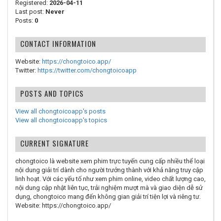
Registered:
2026-04-11
Last post:
Never
Posts:
0
CONTACT INFORMATION
Website:
https://chongtoico.app/
Twitter:
https://twitter.com/chongtoicoapp
POSTS AND TOPICS
View all chongtoicoapp's posts
View all chongtoicoapp's topics
CURRENT SIGNATURE
chongtoico là website xem phim trực tuyến cung cấp nhiều thể loại
nội dung giải trí dành cho người trưởng thành với khả năng truy cập
linh hoạt. Với các yếu tố như xem phim online, video chất lượng cao,
nội dung cập nhật liên tục, trải nghiệm mượt mà và giao diện dễ sử
dụng, chongtoico mang đến không gian giải trí tiện lợi và riêng tư.
Website: https://chongtoico.app/