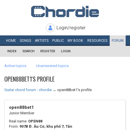
Login/register
HOME
SONGS
ARTISTS
PUBLIC
MY
BOOK
RESOURCES
FORUM
INDEX
SEARCH
REGISTER
LOGIN
Active topics
Unanswered topics
OPEN88BET1'S PROFILE
Guitar chord forum - chordie
→
open88bet1's profile
open88bet1
Junior Member
Real name:
OPEN88
From:
907B Đ. Âu Cơ, khu phố 7, Tân