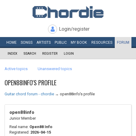
Login/register
HOME
SONGS
ARTISTS
PUBLIC
MY
BOOK
RESOURCES
FORUM
INDEX
SEARCH
REGISTER
LOGIN
Active topics
Unanswered topics
OPEN88INFO'S PROFILE
Guitar chord forum - chordie
→
open88info's profile
open88info
Junior Member
Real name:
Open88 Info
Registered:
2026-04-15