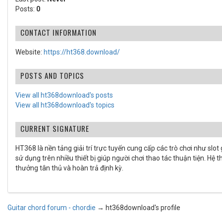
Posts:
0
CONTACT INFORMATION
Website:
https://ht368.download/
POSTS AND TOPICS
View all ht368download's posts
View all ht368download's topics
CURRENT SIGNATURE
HT368 là nền tảng giải trí trực tuyến cung cấp các trò chơi như slot
sử dụng trên nhiều thiết bị giúp người chơi thao tác thuận tiện. H
thưởng tân thủ và hoàn trả định kỳ.
Guitar chord forum - chordie
→
ht368download's profile