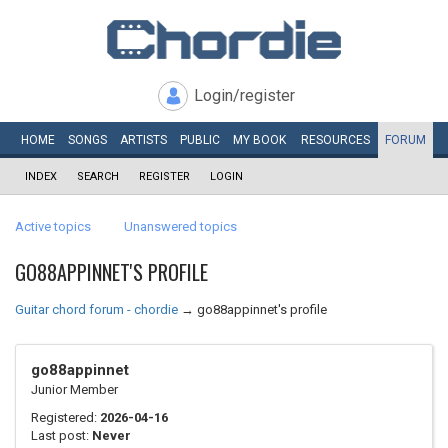
Login/register
HOME
SONGS
ARTISTS
PUBLIC
MY
BOOK
RESOURCES
FORUM
INDEX
SEARCH
REGISTER
LOGIN
Active topics
Unanswered topics
GO88APPINNET'S PROFILE
Guitar chord forum - chordie
→
go88appinnet's profile
go88appinnet
Junior Member
Registered:
2026-04-16
Last post:
Never