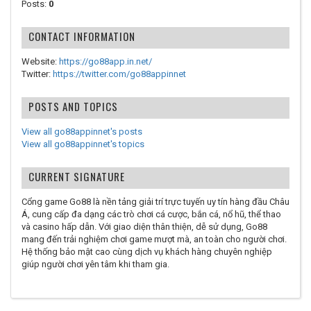
Posts:
0
CONTACT INFORMATION
Website:
https://go88app.in.net/
Twitter:
https://twitter.com/go88appinnet
POSTS AND TOPICS
View all go88appinnet's posts
View all go88appinnet's topics
CURRENT SIGNATURE
Cổng game Go88 là nền tảng giải trí trực tuyến uy tín hàng đầu Châu
Á, cung cấp đa dạng các trò chơi cá cược, bắn cá, nổ hũ, thể thao
và casino hấp dẫn. Với giao diện thân thiện, dễ sử dụng, Go88
mang đến trải nghiệm chơi game mượt mà, an toàn cho người chơi.
Hệ thống bảo mật cao cùng dịch vụ khách hàng chuyên nghiệp
giúp người chơi yên tâm khi tham gia.