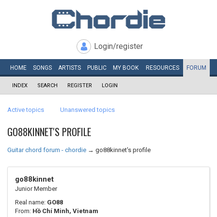
Login/register
HOME
SONGS
ARTISTS
PUBLIC
MY
BOOK
RESOURCES
FORUM
INDEX
SEARCH
REGISTER
LOGIN
Active topics
Unanswered topics
GO88KINNET'S PROFILE
Guitar chord forum - chordie
→
go88kinnet's profile
go88kinnet
Junior Member
Real name:
GO88
From:
Hồ Chí Minh, Vietnam