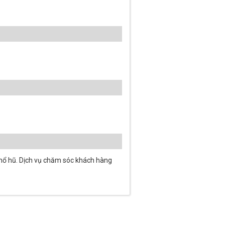
à nổ hũ. Dịch vụ chăm sóc khách hàng