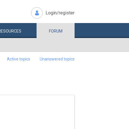
Login/register
RESOURCES
FORUM
Active topics
Unanswered topics