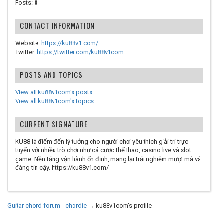
Posts:
0
CONTACT INFORMATION
Website:
https://ku88v1.com/
Twitter:
https://twitter.com/ku88v1com
POSTS AND TOPICS
View all ku88v1com's posts
View all ku88v1com's topics
CURRENT SIGNATURE
KU88 là điểm đến lý tưởng cho người chơi yêu thích giải trí trực
tuyến với nhiều trò chơi như cá cược thể thao, casino live và slot
game. Nền tảng vận hành ổn định, mang lại trải nghiệm mượt mà và
đáng tin cậy. https://ku88v1.com/
Guitar chord forum - chordie
→
ku88v1com's profile