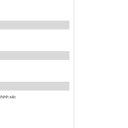
chính xác.