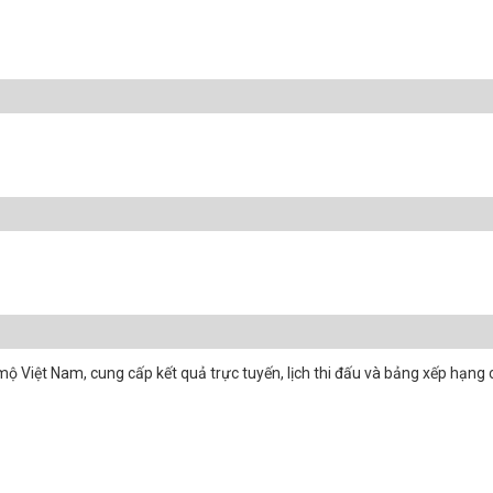
 Việt Nam, cung cấp kết quả trực tuyến, lịch thi đấu và bảng xếp hạng 