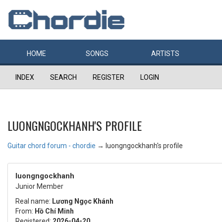
HOME
SONGS
ARTISTS
INDEX
SEARCH
REGISTER
LOGIN
LUONGNGOCKHANH'S PROFILE
Guitar chord forum - chordie
→
luongngockhanh's profile
luongngockhanh
Junior Member
Real name:
Lương Ngọc Khánh
From:
Hồ Chí Minh
Registered:
2026-04-20