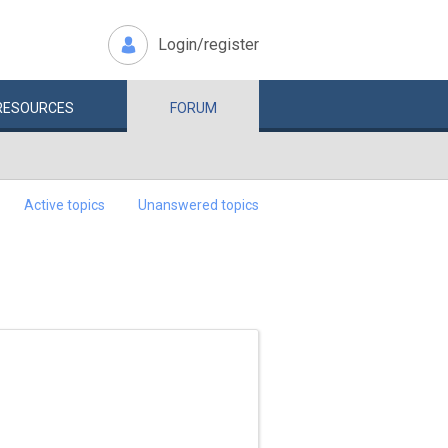
Login/register
RESOURCES
FORUM
Active topics
Unanswered topics