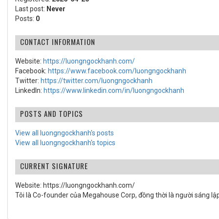
Last post:
Never
Posts:
0
CONTACT INFORMATION
Website:
https://luongngockhanh.com/
Facebook:
https://www.facebook.com/luongngockhanh
Twitter:
https://twitter.com/luongngockhanh
LinkedIn:
https://www.linkedin.com/in/luongngockhanh
POSTS AND TOPICS
View all luongngockhanh's posts
View all luongngockhanh's topics
CURRENT SIGNATURE
Website: https://luongngockhanh.com/
Tôi là Co-founder của Megahouse Corp, đồng thời là người sáng lập