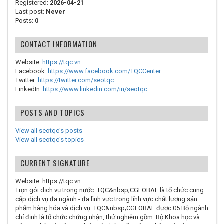
Registered:
2026-04-21
Last post:
Never
Posts:
0
CONTACT INFORMATION
Website:
https://tqc.vn
Facebook:
https://www.facebook.com/TQCCenter
Twitter:
https://twitter.com/seotqc
LinkedIn:
https://www.linkedin.com/in/seotqc
POSTS AND TOPICS
View all seotqc's posts
View all seotqc's topics
CURRENT SIGNATURE
Website: https://tqc.vn
Trọn gói dịch vụ trong nước: TQC&nbsp;CGLOBAL là tổ chức cung
cấp dịch vụ đa ngành - đa lĩnh vực trong lĩnh vực chất lượng sản
phẩm hàng hóa và dịch vụ. TQC&nbsp;CGLOBAL được 05 Bộ ngành
chỉ định là tổ chức chứng nhận, thử nghiệm gồm: Bộ Khoa học và