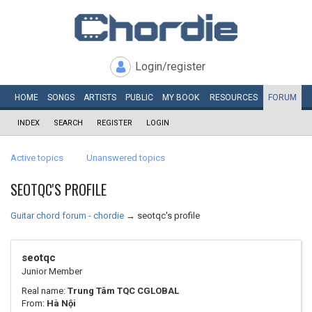
Login/register
HOME
SONGS
ARTISTS
PUBLIC
MY
BOOK
RESOURCES
FORUM
INDEX
SEARCH
REGISTER
LOGIN
Active topics
Unanswered topics
SEOTQC'S PROFILE
Guitar chord forum - chordie
→
seotqc's profile
seotqc
Junior Member
Real name:
Trung Tâm TQC CGLOBAL
From:
Hà Nội