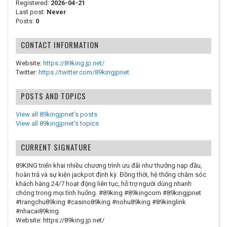
Registered:
2026-04-21
Last post:
Never
Posts:
0
CONTACT INFORMATION
Website:
https://89king.jp.net/
Twitter:
https://twitter.com/89kingjpnet
POSTS AND TOPICS
View all 89kingjpnet's posts
View all 89kingjpnet's topics
CURRENT SIGNATURE
89KING triển khai nhiều chương trình ưu đãi như thưởng nạp đầu,
hoàn trả và sự kiện jackpot định kỳ. Đồng thời, hệ thống chăm sóc
khách hàng 24/7 hoạt động liên tục, hỗ trợ người dùng nhanh
chóng trong mọi tình huống. #89king #89kingcom #89kingjpnet
#trangchu89king #casino89king #nohu89king #89kinglink
#nhacai89king
Website: https://89king.jp.net/