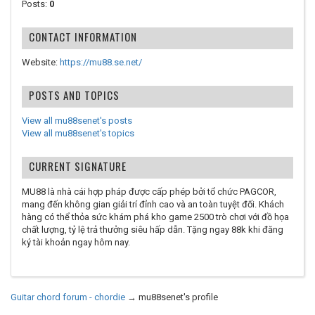
Posts:
0
CONTACT INFORMATION
Website:
https://mu88.se.net/
POSTS AND TOPICS
View all mu88senet's posts
View all mu88senet's topics
CURRENT SIGNATURE
MU88 là nhà cái hợp pháp được cấp phép bởi tổ chức PAGCOR,
mang đến không gian giải trí đỉnh cao và an toàn tuyệt đối. Khách
hàng có thể thỏa sức khám phá kho game 2500 trò chơi với đồ họa
chất lượng, tỷ lệ trả thưởng siêu hấp dẫn. Tặng ngay 88k khi đăng
ký tài khoản ngay hôm nay.
Guitar chord forum - chordie
→
mu88senet's profile