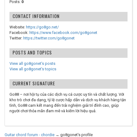
Posts:
0
CONTACT INFORMATION
Website:
https://go8go.net/
Facebook:
https://www.facebook.com/go8gonet
Twitter:
https://twitter.com/go8gonet
POSTS AND TOPICS
View all go8gonet's posts
View all go8gonet's topics
CURRENT SIGNATURE
Go88 – nơi hội tụ của các dịch vụ cá cược uy tín và chất lượng. Với
kho trò chơi đa dạng, tỷ lệ cược hấp dẫn và dịch vụ khách hàng tận
tình, Go88 cam kết mang đến trải nghiệm giải trí đỉnh cao, giúp
người chơi thỏa mãn đam mê và kiếm lời hiệu quả.
Guitar chord forum - chordie
→
go8gonet's profile