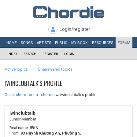
Login/register
HOME
SONGS
ARTISTS
PUBLIC
MY
BOOK
RESOURCES
FORUM
INDEX
SEARCH
REGISTER
LOGIN
Active topics
Unanswered topics
IWINCLUBTALK'S PROFILE
Guitar chord forum - chordie
→
iwinclubtalk's profile
iwinclubtalk
Junior Member
Real name:
IWIN
From:
83 Huỳnh Khương An, Phường 5,