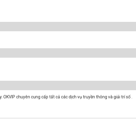
y. OKVIP chuyên cung cấp tất cả các dịch vụ truyền thông và giải trí số .