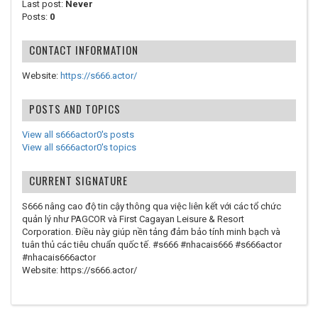
Last post:
Never
Posts:
0
CONTACT INFORMATION
Website:
https://s666.actor/
POSTS AND TOPICS
View all s666actor0's posts
View all s666actor0's topics
CURRENT SIGNATURE
S666 nâng cao độ tin cậy thông qua việc liên kết với các tổ chức
quản lý như PAGCOR và First Cagayan Leisure & Resort
Corporation. Điều này giúp nền tảng đảm bảo tính minh bạch và
tuân thủ các tiêu chuẩn quốc tế. #s666 #nhacais666 #s666actor
#nhacais666actor
Website: https://s666.actor/