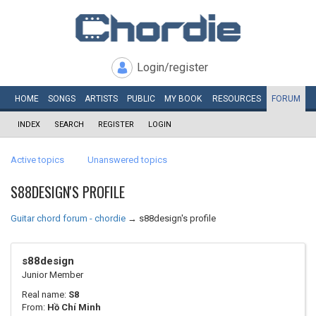
Login/register
HOME
SONGS
ARTISTS
PUBLIC
MY
BOOK
RESOURCES
FORUM
INDEX
SEARCH
REGISTER
LOGIN
Active topics
Unanswered topics
S88DESIGN'S PROFILE
Guitar chord forum - chordie
→
s88design's profile
s88design
Junior Member
Real name:
S8
From:
Hồ Chí Minh