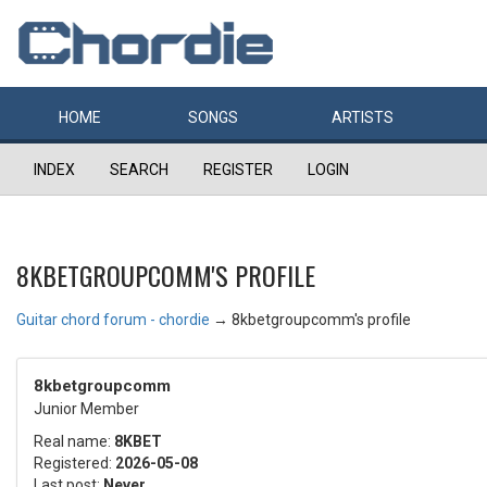
HOME
SONGS
ARTISTS
INDEX
SEARCH
REGISTER
LOGIN
8KBETGROUPCOMM'S PROFILE
Guitar chord forum - chordie
→
8kbetgroupcomm's profile
8kbetgroupcomm
Junior Member
Real name:
8KBET
Registered:
2026-05-08
Last post:
Never