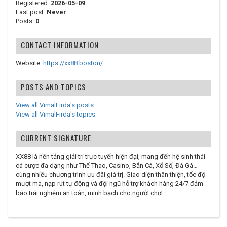
Registered:
2026-05-09
Last post:
Never
Posts:
0
CONTACT INFORMATION
Website:
https://xx88.boston/
POSTS AND TOPICS
View all VimalFirda's posts
View all VimalFirda's topics
CURRENT SIGNATURE
XX88 là nền tảng giải trí trực tuyến hiện đại, mang đến hệ sinh thái
cá cược đa dạng như Thể Thao, Casino, Bắn Cá, Xổ Số, Đá Gà…
cùng nhiều chương trình ưu đãi giá trị. Giao diện thân thiện, tốc độ
mượt mà, nạp rút tự động và đội ngũ hỗ trợ khách hàng 24/7 đảm
bảo trải nghiệm an toàn, minh bạch cho người chơi.