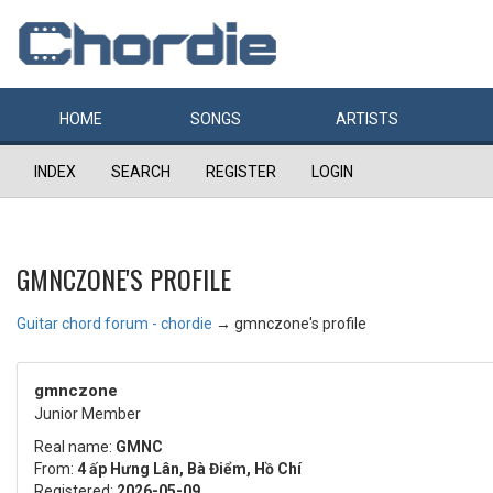
HOME
SONGS
ARTISTS
INDEX
SEARCH
REGISTER
LOGIN
GMNCZONE'S PROFILE
Guitar chord forum - chordie
→
gmnczone's profile
gmnczone
Junior Member
Real name:
GMNC
From:
4 ấp Hưng Lân, Bà Điểm, Hồ Chí
Registered:
2026-05-09