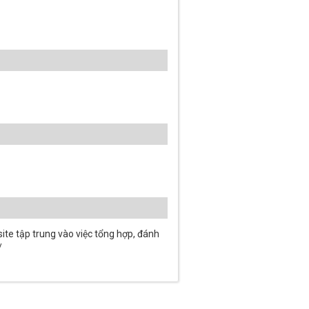
te tập trung vào việc tổng hợp, đánh
/