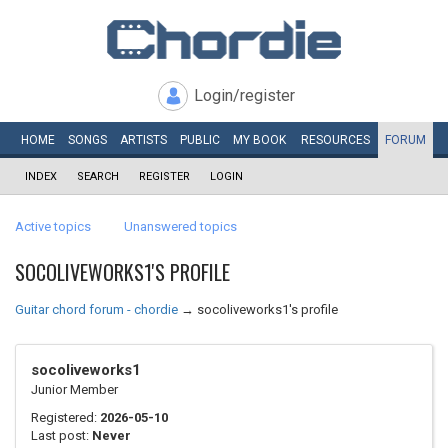
Login/register
HOME
SONGS
ARTISTS
PUBLIC
MY
BOOK
RESOURCES
FORUM
INDEX
SEARCH
REGISTER
LOGIN
Active topics
Unanswered topics
SOCOLIVEWORKS1'S PROFILE
Guitar chord forum - chordie
→
socoliveworks1's profile
socoliveworks1
Junior Member
Registered:
2026-05-10
Last post:
Never