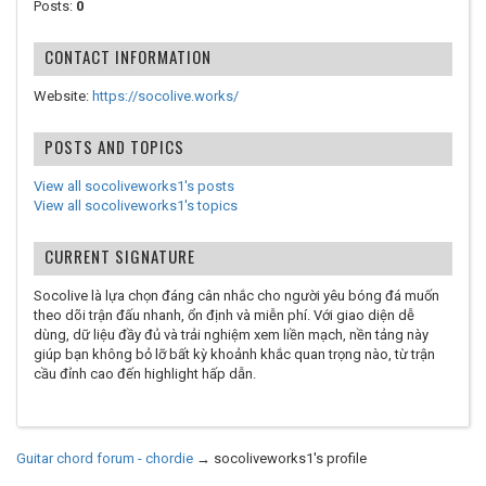
Posts:
0
CONTACT INFORMATION
Website:
https://socolive.works/
POSTS AND TOPICS
View all socoliveworks1's posts
View all socoliveworks1's topics
CURRENT SIGNATURE
Socolive là lựa chọn đáng cân nhắc cho người yêu bóng đá muốn
theo dõi trận đấu nhanh, ổn định và miễn phí. Với giao diện dễ
dùng, dữ liệu đầy đủ và trải nghiệm xem liền mạch, nền tảng này
giúp bạn không bỏ lỡ bất kỳ khoảnh khắc quan trọng nào, từ trận
cầu đỉnh cao đến highlight hấp dẫn.
Guitar chord forum - chordie
→
socoliveworks1's profile