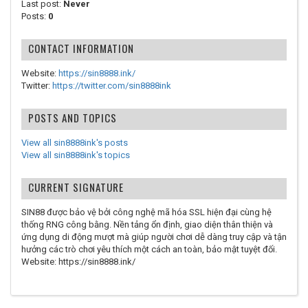
Last post:
Never
Posts:
0
CONTACT INFORMATION
Website:
https://sin8888.ink/
Twitter:
https://twitter.com/sin8888ink
POSTS AND TOPICS
View all sin8888ink's posts
View all sin8888ink's topics
CURRENT SIGNATURE
SIN88 được bảo vệ bởi công nghệ mã hóa SSL hiện đại cùng hệ
thống RNG công bằng. Nền tảng ổn định, giao diện thân thiện và
ứng dụng di động mượt mà giúp người chơi dễ dàng truy cập và tận
hưởng các trò chơi yêu thích một cách an toàn, bảo mật tuyệt đối.
Website: https://sin8888.ink/