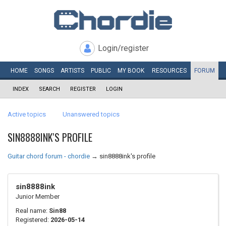
Login/register
HOME
SONGS
ARTISTS
PUBLIC
MY
BOOK
RESOURCES
FORUM
INDEX
SEARCH
REGISTER
LOGIN
Active topics
Unanswered topics
SIN8888INK'S PROFILE
Guitar chord forum - chordie
→
sin8888ink's profile
sin8888ink
Junior Member
Real name:
Sin88
Registered:
2026-05-14