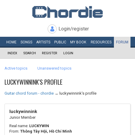
Login/register
HOME
SONGS
ARTISTS
PUBLIC
MY
BOOK
RESOURCES
FORUM
INDEX
SEARCH
REGISTER
LOGIN
Active topics
Unanswered topics
LUCKYWINNINK'S PROFILE
Guitar chord forum - chordie
→
luckywinnink's profile
luckywinnink
Junior Member
Real name:
LUCKYWIN
From:
Thông Tây Hội, Hồ Chí Minh