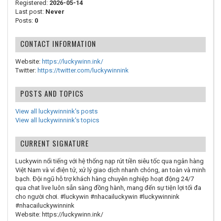
Registered:
2026-05-14
Last post:
Never
Posts:
0
CONTACT INFORMATION
Website:
https://luckywinn.ink/
Twitter:
https://twitter.com/luckywinnink
POSTS AND TOPICS
View all luckywinnink's posts
View all luckywinnink's topics
CURRENT SIGNATURE
Luckywin nổi tiếng với hệ thống nạp rút tiền siêu tốc qua ngân hàng
Việt Nam và ví điện tử, xử lý giao dịch nhanh chóng, an toàn và minh
bạch. Đội ngũ hỗ trợ khách hàng chuyên nghiệp hoạt động 24/7
qua chat live luôn sẵn sàng đồng hành, mang đến sự tiện lợi tối đa
cho người chơi. #luckywin #nhacailuckywin #luckywinnink
#nhacailuckywinnink
Website: https://luckywinn.ink/