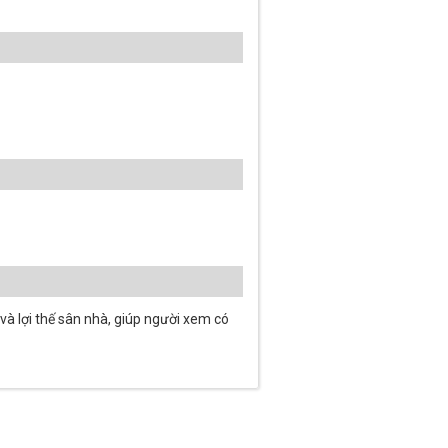
 và lợi thế sân nhà, giúp người xem có