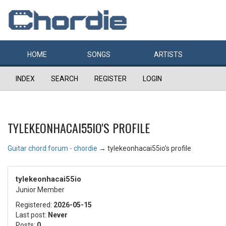
HOME
SONGS
ARTISTS
INDEX
SEARCH
REGISTER
LOGIN
TYLEKEONHACAI55IO'S PROFILE
Guitar chord forum - chordie
→
tylekeonhacai55io's profile
tylekeonhacai55io
Junior Member
Registered:
2026-05-15
Last post:
Never
Posts:
0