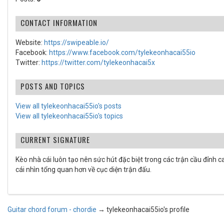
CONTACT INFORMATION
Website:
https://swipeable.io/
Facebook:
https://www.facebook.com/tylekeonhacai55io
Twitter:
https://twitter.com/tylekeonhacai5x
POSTS AND TOPICS
View all tylekeonhacai55io's posts
View all tylekeonhacai55io's topics
CURRENT SIGNATURE
Kèo nhà cái luôn tạo nên sức hút đặc biệt trong các trận cầu đỉnh c
cái nhìn tổng quan hơn về cục diện trận đấu.
Guitar chord forum - chordie
→
tylekeonhacai55io's profile