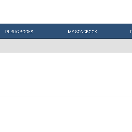
PUBLIC
BOOKS
MY
SONG
BOOK