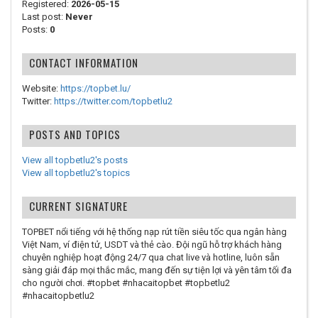
Registered:
2026-05-15
Last post:
Never
Posts:
0
CONTACT INFORMATION
Website:
https://topbet.lu/
Twitter:
https://twitter.com/topbetlu2
POSTS AND TOPICS
View all topbetlu2's posts
View all topbetlu2's topics
CURRENT SIGNATURE
TOPBET nổi tiếng với hệ thống nạp rút tiền siêu tốc qua ngân hàng
Việt Nam, ví điện tử, USDT và thẻ cào. Đội ngũ hỗ trợ khách hàng
chuyên nghiệp hoạt động 24/7 qua chat live và hotline, luôn sẵn
sàng giải đáp mọi thắc mắc, mang đến sự tiện lợi và yên tâm tối đa
cho người chơi. #topbet #nhacaitopbet #topbetlu2
#nhacaitopbetlu2