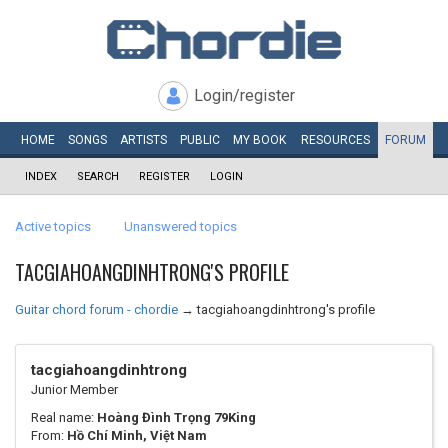
Login/register
HOME
SONGS
ARTISTS
PUBLIC
MY
BOOK
RESOURCES
FORUM
INDEX
SEARCH
REGISTER
LOGIN
Active topics
Unanswered topics
TACGIAHOANGDINHTRONG'S PROFILE
Guitar chord forum - chordie
→
tacgiahoangdinhtrong's profile
tacgiahoangdinhtrong
Junior Member
Real name:
Hoàng Đình Trọng 79King
From:
Hồ Chí Minh, Việt Nam