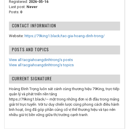
Registered:
2026-05-16
Last post:
Never
Posts:
0
CONTACT INFORMATION
Website:
https://79king1.black/tac-gia-hoang-dinh-trong/
POSTS AND TOPICS
View all tacgiahoangdinhtrong's posts
View all tacgiahoangdinhtrong's topics
CURRENT SIGNATURE
Hoàng Đình Trọng luôn sát cánh cùng thương hiệu 79King, trực tiếp
quản lý và phát triển nền tảng
https://79king1.black/— một trong những đơn vị đi đầu trong mảng
giải trí trực tuyến. Với tư duy chiến lược cùng phong cách điều hành
linh hoạt, ông đã góp phần củng cố vị thế thương hiệu và tạo nên
nhiều giá trị bền vững giữa thị trường cạnh tranh.