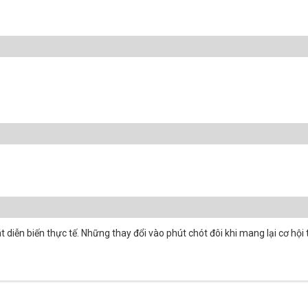
diễn biến thực tế. Những thay đổi vào phút chót đôi khi mang lại cơ hội 