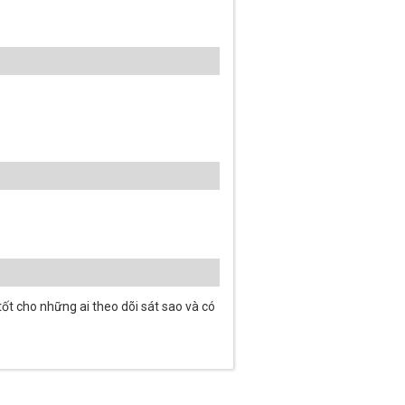
tốt cho những ai theo dõi sát sao và có