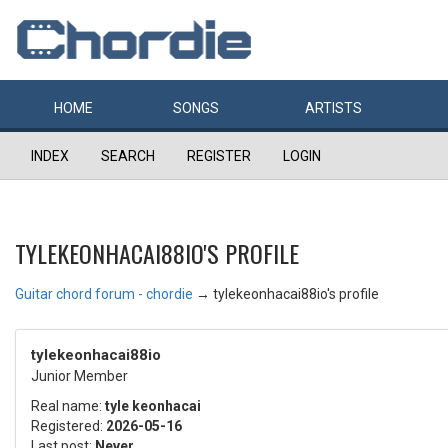
HOME
SONGS
ARTISTS
INDEX
SEARCH
REGISTER
LOGIN
TYLEKEONHACAI88IO'S PROFILE
Guitar chord forum - chordie
→
tylekeonhacai88io's profile
tylekeonhacai88io
Junior Member
Real name:
tyle keonhacai
Registered:
2026-05-16
Last post:
Never