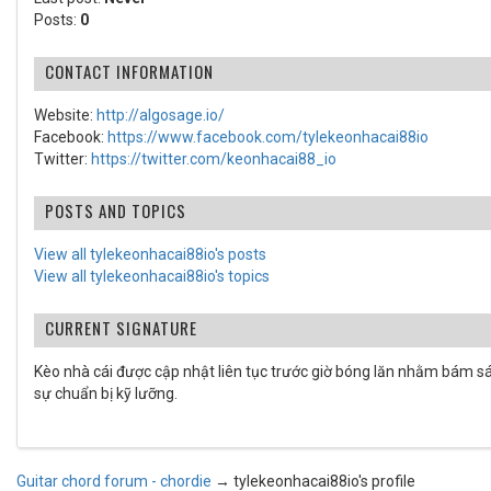
Posts:
0
CONTACT INFORMATION
Website:
http://algosage.io/
Facebook:
https://www.facebook.com/tylekeonhacai88io
Twitter:
https://twitter.com/keonhacai88_io
POSTS AND TOPICS
View all tylekeonhacai88io's posts
View all tylekeonhacai88io's topics
CURRENT SIGNATURE
Kèo nhà cái được cập nhật liên tục trước giờ bóng lăn nhằm bám sát 
sự chuẩn bị kỹ lưỡng.
Guitar chord forum - chordie
→
tylekeonhacai88io's profile