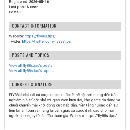
Registered:
2026-05-16
Last post:
Never
Posts:
0
CONTACT INFORMATION
Website:
https://fly88s.tips/
Twitter:
https://twitter.com/fly88stips
POSTS AND TOPICS
View all fly88stips's posts
View all fly88stips's topics
CURRENT SIGNATURE
FLY88 là nhà cái cá cược online quốc tế thế hệ mới, mang đến trải
nghiệm giải trí đột phá với giao diện hiện đại, kho game đa dạng và
chuỗi khuyến mãi khởi động cực hấp dẫn. Nền tảng hướng đến sự
tiện lợi, an toàn và mang lại cảm giác cá cược đỉnh cao cho mọi
người chơi ngay từ lần đầu tham gia. Webiste: https://fly88s.tips/