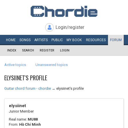
Login/register
HOME
SONGS
ARTISTS
PUBLIC
MY
BOOK
RESOURCES
FORUM
INDEX
SEARCH
REGISTER
LOGIN
Active topics
Unanswered topics
ELYSIINET'S PROFILE
Guitar chord forum - chordie
→
elysiinet's profile
elysiinet
Junior Member
Real name:
MU88
From:
Hồ Chí Minh