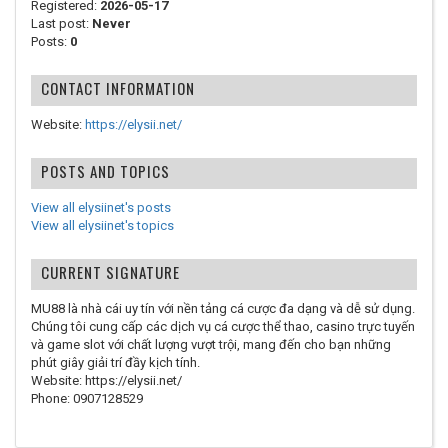
Registered:
2026-05-17
Last post:
Never
Posts:
0
CONTACT INFORMATION
Website:
https://elysii.net/
POSTS AND TOPICS
View all elysiinet's posts
View all elysiinet's topics
CURRENT SIGNATURE
MU88 là nhà cái uy tín với nền tảng cá cược đa dạng và dễ sử dụng.
Chúng tôi cung cấp các dịch vụ cá cược thể thao, casino trực tuyến
và game slot với chất lượng vượt trội, mang đến cho bạn những
phút giây giải trí đầy kịch tính.
Website: https://elysii.net/
Phone: 0907128529