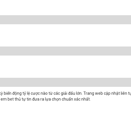
biến động tỷ lệ cược nào từ các giải đấu lớn. Trang web cập nhật liên tụ
 em bet thủ tự tin đưa ra lựa chọn chuẩn xác nhất.