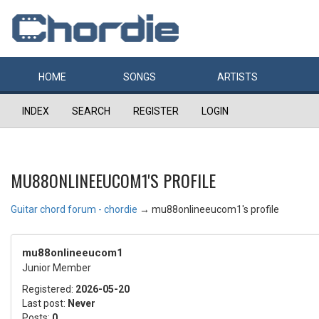
HOME
SONGS
ARTISTS
INDEX
SEARCH
REGISTER
LOGIN
MU88ONLINEEUCOM1'S PROFILE
Guitar chord forum - chordie
→
mu88onlineeucom1's profile
mu88onlineeucom1
Junior Member
Registered:
2026-05-20
Last post:
Never
Posts:
0