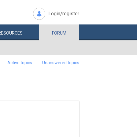
Login/register
RESOURCES
FORUM
Active topics
Unanswered topics