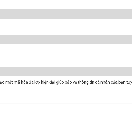
o mật mã hóa đa lớp hiện đại giúp bảo vệ thông tin cá nhân của bạn tuyệ