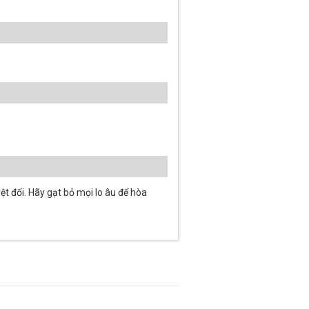
t đối. Hãy gạt bỏ mọi lo âu để hòa