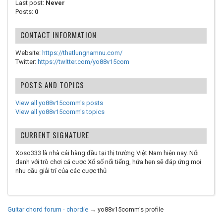
Last post:
Never
Posts:
0
CONTACT INFORMATION
Website:
https://thatlungnamnu.com/
Twitter:
https://twitter.com/yo88v15com
POSTS AND TOPICS
View all yo88v15comm's posts
View all yo88v15comm's topics
CURRENT SIGNATURE
Xoso333 là nhà cái hàng đầu tại thị trường Việt Nam hiện nay. Nổi
danh với trò chơi cá cược Xổ số nổi tiếng, hứa hẹn sẽ đáp ứng mọi
nhu cầu giải trí của các cược thủ
Guitar chord forum - chordie
→
yo88v15comm's profile