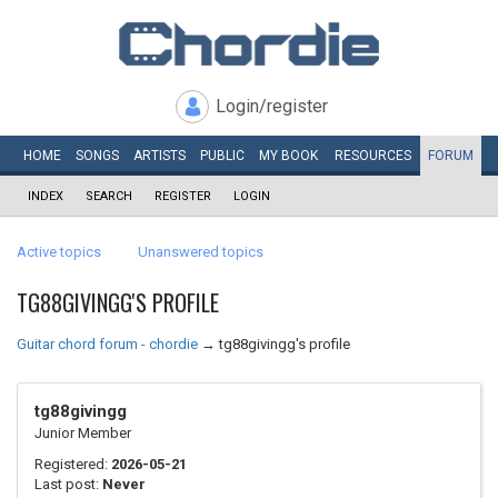
Login/register
HOME
SONGS
ARTISTS
PUBLIC
MY
BOOK
RESOURCES
FORUM
INDEX
SEARCH
REGISTER
LOGIN
Active topics
Unanswered topics
TG88GIVINGG'S PROFILE
Guitar chord forum - chordie
→
tg88givingg's profile
tg88givingg
Junior Member
Registered:
2026-05-21
Last post:
Never