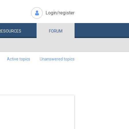
Login/register
RESOURCES
FORUM
Active topics
Unanswered topics