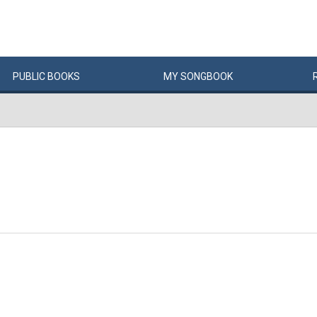
PUBLIC
BOOKS
MY
SONG
BOOK