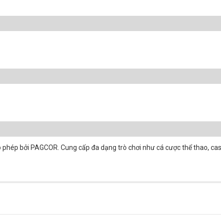
p phép bởi PAGCOR. Cung cấp đa dạng trò chơi như cá cược thể thao, casi