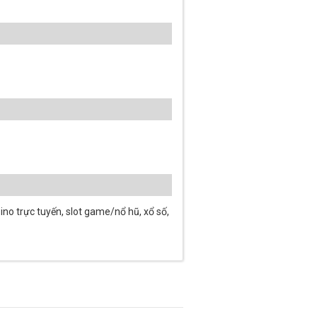
no trực tuyến, slot game/nổ hũ, xổ số,